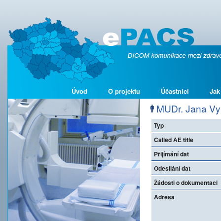
Úvod
O projektu
Účastníci
Jak
MUDr. Jana Vyh
Typ
Called AE title
Přijímání dat
Odesílání dat
Žádosti o dokumentaci
Adresa