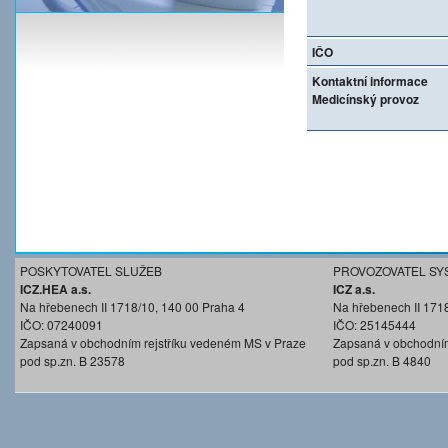
IČO
Kontaktní informace
Medicínský provoz
POSKYTOVATEL SLUŽEB
PROVOZOVATEL SY
ICZ.HEA a.s.
ICZ a.s.
Na hřebenech II 1718/10, 140 00 Praha 4
Na hřebenech II 171
IČO: 07240091
IČO: 25145444
Zapsaná v obchodním rejstříku vedeném MS v Praze
Zapsaná v obchodním
pod sp.zn. B 23578
pod sp.zn. B 4840