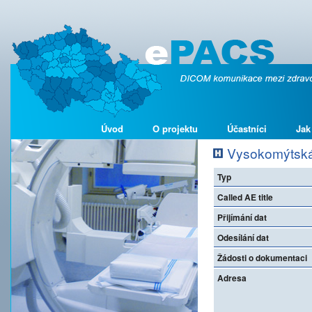
Úvod
O projektu
Účastníci
Jak
Vysokomýtská
Typ
Called AE title
Přijímání dat
Odesílání dat
Žádosti o dokumentaci
Adresa