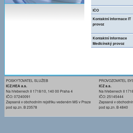
IČO
Kontaktní informace IT
provoz
Kontaktní informace
Medicínský provoz
POSKYTOVATEL SLUŽEB
PROVOZOVATEL SY
ICZ.HEA a.s.
ICZ a.s.
Na hřebenech II 1718/10, 140 00 Praha 4
Na hřebenech II 171
IČO: 07240091
IČO: 25145444
Zapsaná v obchodním rejstříku vedeném MS v Praze
Zapsaná v obchodním
pod sp.zn. B 23578
pod sp.zn. B 4840