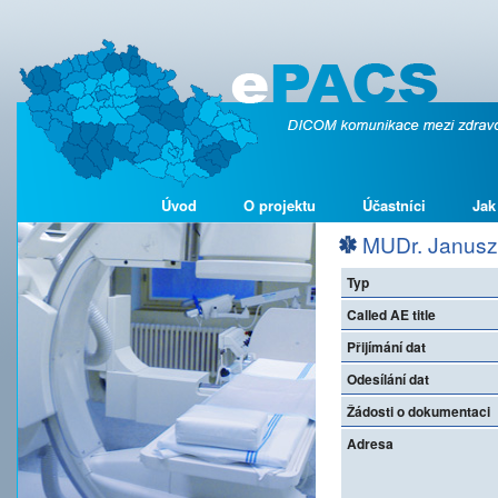
Úvod
O projektu
Účastníci
Jak
MUDr. Janusz
Typ
Called AE title
Přijímání dat
Odesílání dat
Žádosti o dokumentaci
Adresa