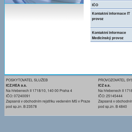
IČO
Kontaktní informace IT
provoz
Kontaktní informace
Medicínský provoz
POSKYTOVATEL SLUŽEB
PROVOZOVATEL SY
ICZ.HEA a.s.
ICZ a.s.
Na hřebenech II 1718/10, 140 00 Praha 4
Na hřebenech II 171
IČO: 07240091
IČO: 25145444
Zapsaná v obchodním rejstříku vedeném MS v Praze
Zapsaná v obchodním
pod sp.zn. B 23578
pod sp.zn. B 4840