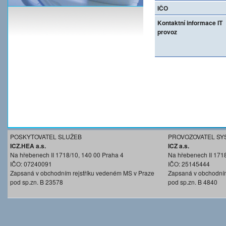
IČO
Kontaktní informace IT
provoz
POSKYTOVATEL SLUŽEB
PROVOZOVATEL SY
ICZ.HEA a.s.
ICZ a.s.
Na hřebenech II 1718/10, 140 00 Praha 4
Na hřebenech II 171
IČO: 07240091
IČO: 25145444
Zapsaná v obchodním rejstříku vedeném MS v Praze
Zapsaná v obchodním
pod sp.zn. B 23578
pod sp.zn. B 4840