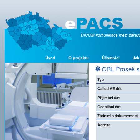
Úvod
O projektu
Účastníci
Jak
ORL Prosek s.
Typ
Called AE title
Přijímání dat
Odesílání dat
Žádosti o dokumentaci
Adresa