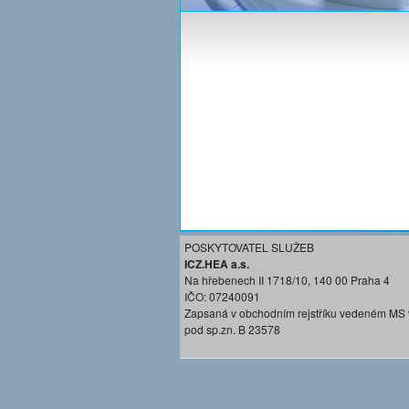
POSKYTOVATEL SLUŽEB
ICZ.HEA a.s.
Na hřebenech II 1718/10, 140 00 Praha 4
IČO: 07240091
Zapsaná v obchodním rejstříku vedeném MS 
pod sp.zn. B 23578