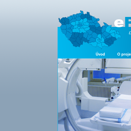
Úvod
O proje