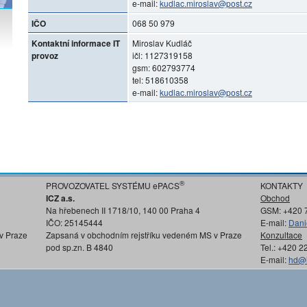
e-mail:
kudlac.miroslav@post.cz
IČO
068 50 979
Kontaktní informace IT
Miroslav Kudláč
provoz
ičl: 1127319158
gsm: 602793774
tel: 518610358
e-mail:
kudlac.miroslav@post.cz
®
PROVOZOVATEL SYSTÉMU ePACS
KONTAKTY
ICZ a.s.
Obchod
Na hřebenech II 1718/10, 140 00 Praha 4
GSM: +420 
IČO: 25145444
E-mail:
Dani
v Praze
Zapsaná v obchodním rejstříku vedeném MS v Praze
Konzultace
pod sp.zn. B 4840
Tel.: +420 
E-mail:
hd@i