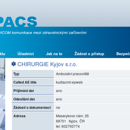
ktu
Účastníci
Jak na to
Žádost o přístup
Bezpeč
CHIRURGIE Kyjov s.r.o.
Typ
Ambulatní pracoviště
Called AE title
kudlacmir.epweb
Přijímání dat
ano
Odesílání dat
ano
Žádosti o dokumentaci
ne
Adresa
Masarykovo nám. 35
69701 Kyjov, ČR
tel: 602793774