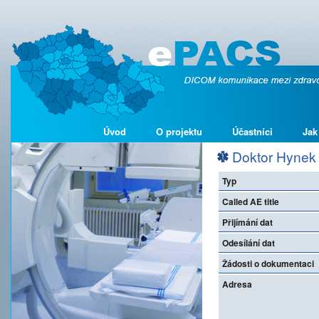
Úvod
O projektu
Účastníci
Jak
Doktor Hynek s
Typ
Called AE title
Přijímání dat
Odesílání dat
Žádosti o dokumentaci
Adresa