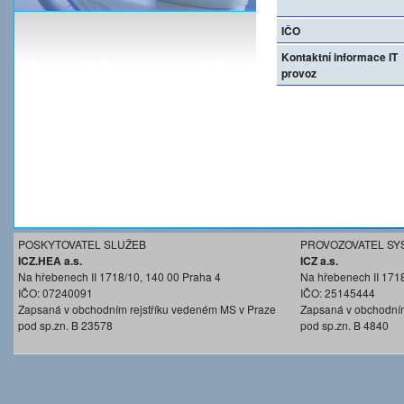
IČO
Kontaktní informace IT
provoz
POSKYTOVATEL SLUŽEB
PROVOZOVATEL SY
ICZ.HEA a.s.
ICZ a.s.
Na hřebenech II 1718/10, 140 00 Praha 4
Na hřebenech II 171
IČO: 07240091
IČO: 25145444
Zapsaná v obchodním rejstříku vedeném MS v Praze
Zapsaná v obchodním
pod sp.zn. B 23578
pod sp.zn. B 4840