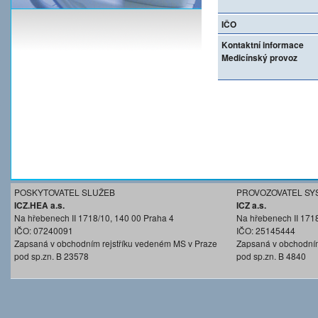
IČO
Kontaktní informace
Medicínský provoz
POSKYTOVATEL SLUŽEB
PROVOZOVATEL SY
ICZ.HEA a.s.
ICZ a.s.
Na hřebenech II 1718/10, 140 00 Praha 4
Na hřebenech II 171
IČO: 07240091
IČO: 25145444
Zapsaná v obchodním rejstříku vedeném MS v Praze
Zapsaná v obchodním
pod sp.zn. B 23578
pod sp.zn. B 4840