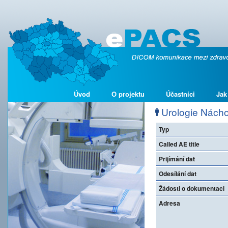
Úvod
O projektu
Účastníci
Jak
Urologie Nácho
Typ
Called AE title
Přijímání dat
Odesílání dat
Žádosti o dokumentaci
Adresa