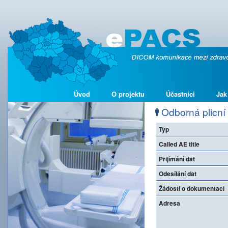
Úvod
O projektu
Účastníci
Jak
Odborná plicní
Typ
Called AE title
Přijímání dat
Odesílání dat
Žádosti o dokumentaci
Adresa