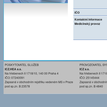
IČO
Kontaktní informace
Medicínský provoz
POSKYTOVATEL SLUŽEB
PROVOZOVATEL SY
ICZ.HEA a.s.
ICZ a.s.
Na hřebenech II 1718/10, 140 00 Praha 4
Na hřebenech II 171
IČO: 07240091
IČO: 25145444
Zapsaná v obchodním rejstříku vedeném MS v Praze
Zapsaná v obchodním
pod sp.zn. B 23578
pod sp.zn. B 4840