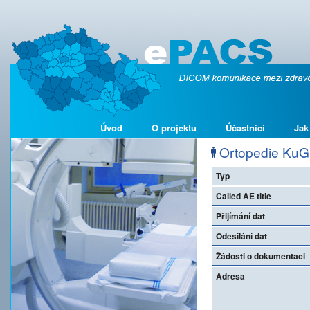
Úvod
O projektu
Účastníci
Jak
Ortopedie KuGa
Typ
Called AE title
Přijímání dat
Odesílání dat
Žádosti o dokumentaci
Adresa