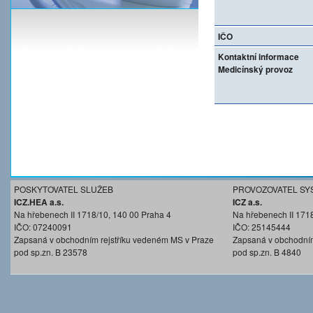
IČO
Kontaktní informace
Medicínský provoz
POSKYTOVATEL SLUŽEB
PROVOZOVATEL SY
ICZ.HEA a.s.
ICZ a.s.
Na hřebenech II 1718/10, 140 00 Praha 4
Na hřebenech II 171
IČO: 07240091
IČO: 25145444
Zapsaná v obchodním rejstříku vedeném MS v Praze
Zapsaná v obchodním
pod sp.zn. B 23578
pod sp.zn. B 4840