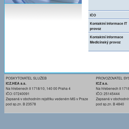
IČO
Kontaktní informace IT
provoz
Kontaktní informace
Medicínský provoz
POSKYTOVATEL SLUŽEB
PROVOZOVATEL SY
ICZ.HEA a.s.
ICZ a.s.
Na hřebenech II 1718/10, 140 00 Praha 4
Na hřebenech II 171
IČO: 07240091
IČO: 25145444
Zapsaná v obchodním rejstříku vedeném MS v Praze
Zapsaná v obchodním
pod sp.zn. B 23578
pod sp.zn. B 4840