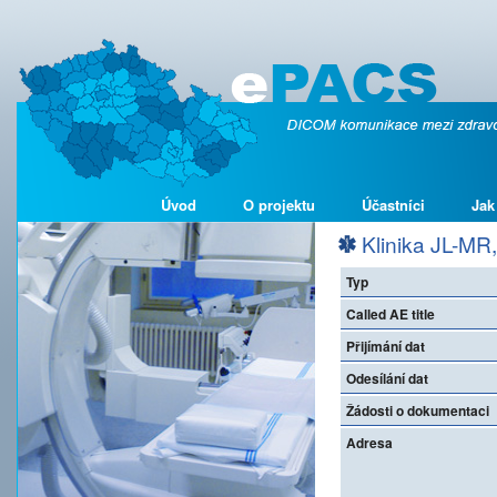
Úvod
O projektu
Účastníci
Jak
Klinika JL-MR, 
Typ
Called AE title
Přijímání dat
Odesílání dat
Žádosti o dokumentaci
Adresa