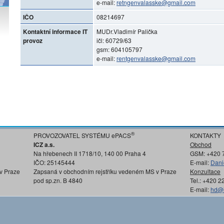
e-mail:
retngenvalasske@gmail.com
IČO
08214697
Kontaktní informace IT
MUDr.Vladimír Palička
provoz
ičl: 60729/63
gsm: 604105797
e-mail:
rentgenvalasske@gmail.com
®
PROVOZOVATEL SYSTÉMU ePACS
KONTAKTY
ICZ a.s.
Obchod
Na hřebenech II 1718/10, 140 00 Praha 4
GSM: +420 
IČO: 25145444
E-mail:
Dani
v Praze
Zapsaná v obchodním rejstříku vedeném MS v Praze
Konzultace
pod sp.zn. B 4840
Tel.: +420 
E-mail:
hd@i