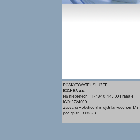
POSKYTOVATEL SLUŽEB
ICZ.HEA a.s.
Na hřebenech II 1718/10, 140 00 Praha 4
IČO: 07240091
Zapsaná v obchodním rejstříku vedeném MS 
pod sp.zn. B 23578