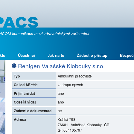
ktu
Účastníci
Jak na to
Žádost o přístup
Bezpeč
Rentgen Valašské Klobouky s.r.o.
Typ
Ambulatní pracoviště
Called AE title
zadrapa.epweb
Přijímání dat
ano
Odesílání dat
ano
Žádosti o dokumentaci
ne
Adresa
Krátká 798
76601 Valašské Klobouky, ČR
tel: 604105797