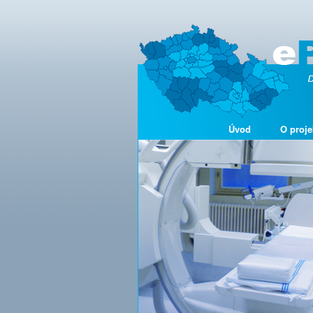
Úvod
O proje