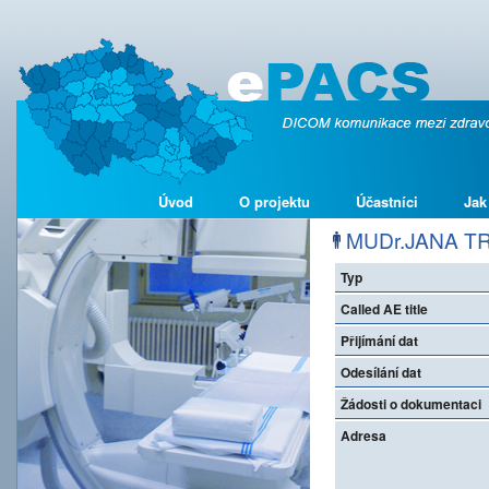
Úvod
O projektu
Účastníci
Jak
MUDr.JANA TRU
Typ
Called AE title
Přijímání dat
Odesílání dat
Žádosti o dokumentaci
Adresa