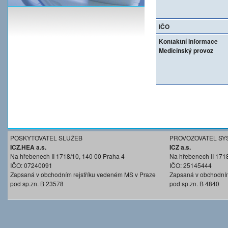
IČO
Kontaktní informace
Medicínský provoz
POSKYTOVATEL SLUŽEB
PROVOZOVATEL SY
ICZ.HEA a.s.
ICZ a.s.
Na hřebenech II 1718/10, 140 00 Praha 4
Na hřebenech II 171
IČO: 07240091
IČO: 25145444
Zapsaná v obchodním rejstříku vedeném MS v Praze
Zapsaná v obchodním
pod sp.zn. B 23578
pod sp.zn. B 4840