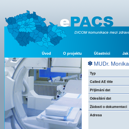
Úvod
O projektu
Účastníci
Jak
MUDr. Monika
Typ
Called AE title
Přijímání dat
Odesílání dat
Žádosti o dokumentaci
Adresa