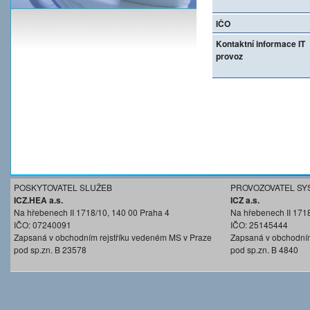
IČO
Kontaktní informace IT
provoz
POSKYTOVATEL SLUŽEB
PROVOZOVATEL SY
ICZ.HEA a.s.
ICZ a.s.
Na hřebenech II 1718/10, 140 00 Praha 4
Na hřebenech II 171
IČO: 07240091
IČO: 25145444
Zapsaná v obchodním rejstříku vedeném MS v Praze
Zapsaná v obchodním
pod sp.zn. B 23578
pod sp.zn. B 4840