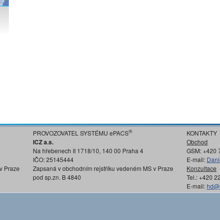
®
PROVOZOVATEL SYSTÉMU ePACS
KONTAKTY
ICZ a.s.
Obchod
Na hřebenech II 1718/10, 140 00 Praha 4
GSM: +420 
IČO: 25145444
E-mail:
Dani
v Praze
Zapsaná v obchodním rejstříku vedeném MS v Praze
Konzultace
pod sp.zn. B 4840
Tel.: +420 
E-mail:
hd@i