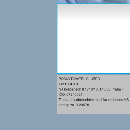
POSKYTOVATEL SLUŽEB
ICZ.HEA a.s.
Na hřebenech II 1718/10, 140 00 Praha 4
IČO: 07240091
Zapsaná v obchodním rejstříku vedeném MS 
pod sp.zn. B 23578