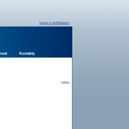
Vstup s certifikátem
nost
Kontakty
»
nahoru