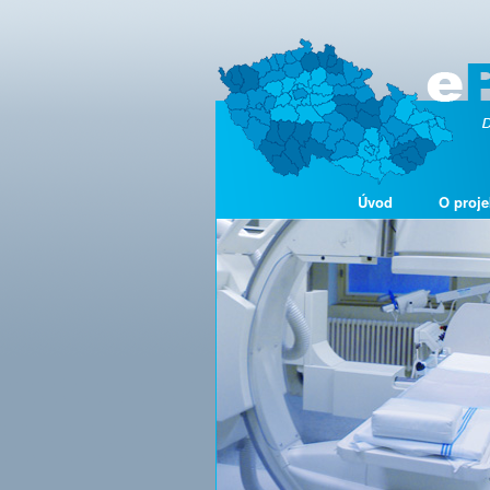
Úvod
O proje