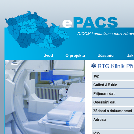
Úvod
O projektu
Účastníci
Jak
RTG Klinik Př
Typ
Called AE title
Přijímání dat
Odesílání dat
Žádosti o dokumentaci
Adresa
IČO