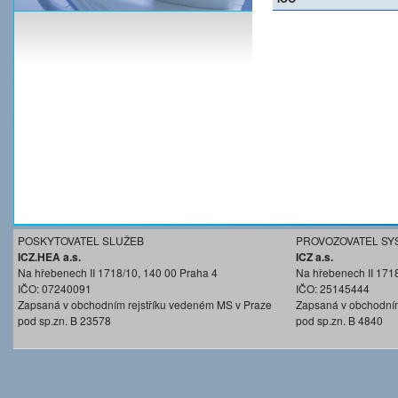
POSKYTOVATEL SLUŽEB
PROVOZOVATEL SY
ICZ.HEA a.s.
ICZ a.s.
Na hřebenech II 1718/10, 140 00 Praha 4
Na hřebenech II 171
IČO: 07240091
IČO: 25145444
Zapsaná v obchodním rejstříku vedeném MS v Praze
Zapsaná v obchodním
pod sp.zn. B 23578
pod sp.zn. B 4840