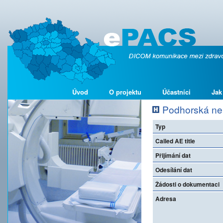
Úvod
O projektu
Účastníci
Jak
Podhorská nem
Typ
Called AE title
Přijímání dat
Odesílání dat
Žádosti o dokumentaci
Adresa