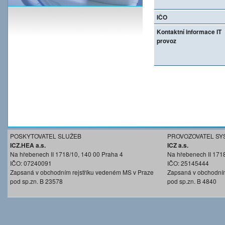
IČO
Kontaktní informace IT
provoz
POSKYTOVATEL SLUŽEB
PROVOZOVATEL SY
ICZ.HEA a.s.
ICZ a.s.
Na hřebenech II 1718/10, 140 00 Praha 4
Na hřebenech II 171
IČO: 07240091
IČO: 25145444
Zapsaná v obchodním rejstříku vedeném MS v Praze
Zapsaná v obchodním
pod sp.zn. B 23578
pod sp.zn. B 4840