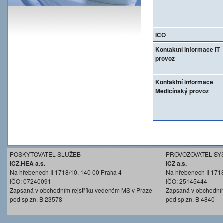
IČO
Kontaktní informace IT
provoz
Kontaktní informace
Medicínský provoz
POSKYTOVATEL SLUŽEB
PROVOZOVATEL SY
ICZ.HEA a.s.
ICZ a.s.
Na hřebenech II 1718/10, 140 00 Praha 4
Na hřebenech II 171
IČO: 07240091
IČO: 25145444
Zapsaná v obchodním rejstříku vedeném MS v Praze
Zapsaná v obchodním
pod sp.zn. B 23578
pod sp.zn. B 4840