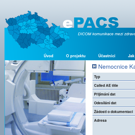
Úvod
O projektu
Účastníci
Jak
Nemocnice Kar
Typ
Called AE title
Přijímání dat
Odesílání dat
Žádosti o dokumentaci
Adresa