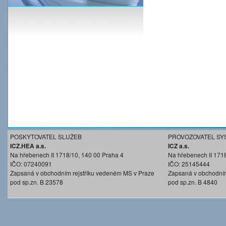
POSKYTOVATEL SLUŽEB
PROVOZOVATEL SY
ICZ.HEA a.s.
ICZ a.s.
Na hřebenech II 1718/10, 140 00 Praha 4
Na hřebenech II 171
IČO: 07240091
IČO: 25145444
Zapsaná v obchodním rejstříku vedeném MS v Praze
Zapsaná v obchodním
pod sp.zn. B 23578
pod sp.zn. B 4840