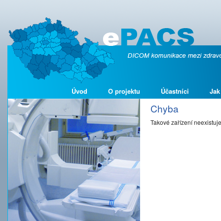
Úvod
O projektu
Účastníci
Jak
Chyba
Takové zařízení neexistuj