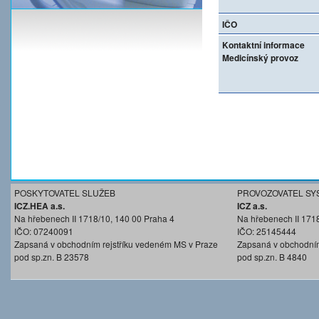
IČO
Kontaktní informace
Medicínský provoz
POSKYTOVATEL SLUŽEB
PROVOZOVATEL SY
ICZ.HEA a.s.
ICZ a.s.
Na hřebenech II 1718/10, 140 00 Praha 4
Na hřebenech II 171
IČO: 07240091
IČO: 25145444
Zapsaná v obchodním rejstříku vedeném MS v Praze
Zapsaná v obchodním
pod sp.zn. B 23578
pod sp.zn. B 4840