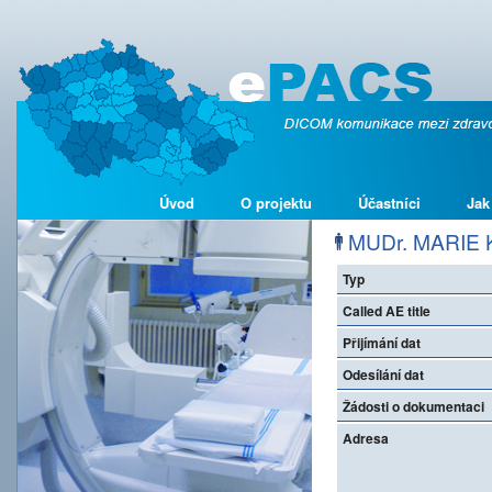
Úvod
O projektu
Účastníci
Jak
MUDr. MARIE K
Typ
Called AE title
Přijímání dat
Odesílání dat
Žádosti o dokumentaci
Adresa