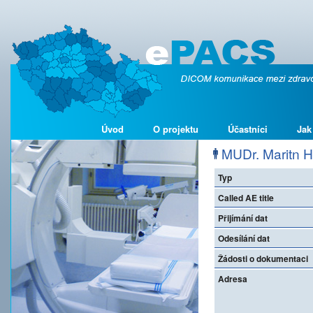
Úvod
O projektu
Účastníci
Jak
MUDr. Maritn H
Typ
Called AE title
Přijímání dat
Odesílání dat
Žádosti o dokumentaci
Adresa