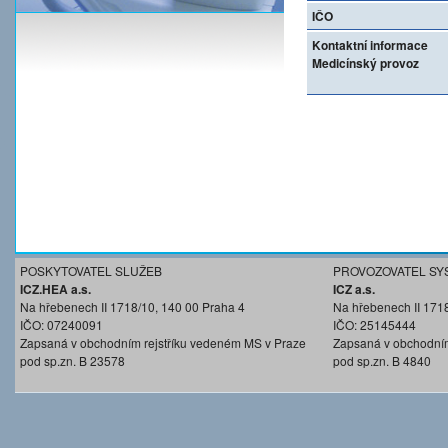
IČO
Kontaktní informace
Medicínský provoz
POSKYTOVATEL SLUŽEB
PROVOZOVATEL SY
ICZ.HEA a.s.
ICZ a.s.
Na hřebenech II 1718/10, 140 00 Praha 4
Na hřebenech II 171
IČO: 07240091
IČO: 25145444
Zapsaná v obchodním rejstříku vedeném MS v Praze
Zapsaná v obchodním
pod sp.zn. B 23578
pod sp.zn. B 4840