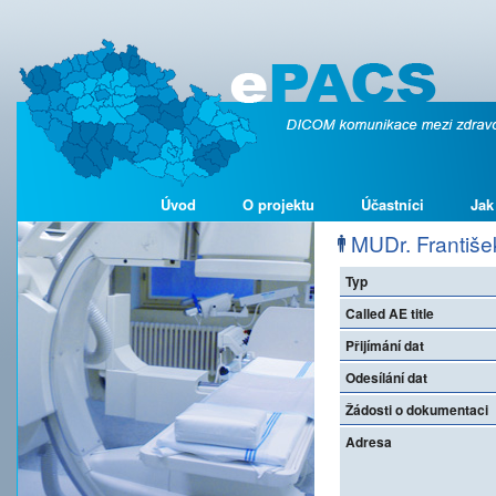
Úvod
O projektu
Účastníci
Jak
MUDr. Františe
Typ
Called AE title
Přijímání dat
Odesílání dat
Žádosti o dokumentaci
Adresa