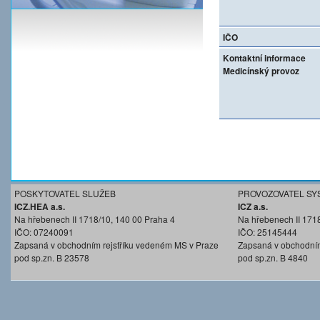
IČO
Kontaktní informace
Medicínský provoz
POSKYTOVATEL SLUŽEB
PROVOZOVATEL SY
ICZ.HEA a.s.
ICZ a.s.
Na hřebenech II 1718/10, 140 00 Praha 4
Na hřebenech II 171
IČO: 07240091
IČO: 25145444
Zapsaná v obchodním rejstříku vedeném MS v Praze
Zapsaná v obchodním
pod sp.zn. B 23578
pod sp.zn. B 4840