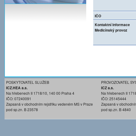
IČO
Kontaktní informace
Medicínský provoz
POSKYTOVATEL SLUŽEB
PROVOZOVATEL SY
ICZ.HEA a.s.
ICZ a.s.
Na hřebenech II 1718/10, 140 00 Praha 4
Na hřebenech II 171
IČO: 07240091
IČO: 25145444
Zapsaná v obchodním rejstříku vedeném MS v Praze
Zapsaná v obchodním
pod sp.zn. B 23578
pod sp.zn. B 4840