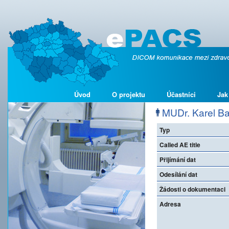
Úvod
O projektu
Účastníci
Jak
MUDr. Karel Baje
Typ
Called AE title
Přijímání dat
Odesílání dat
Žádosti o dokumentaci
Adresa