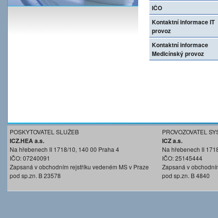
IČO
Kontaktní informace IT
provoz
Kontaktní informace
Medicínský provoz
POSKYTOVATEL SLUŽEB
PROVOZOVATEL SY
ICZ.HEA a.s.
ICZ a.s.
Na hřebenech II 1718/10, 140 00 Praha 4
Na hřebenech II 171
IČO: 07240091
IČO: 25145444
Zapsaná v obchodním rejstříku vedeném MS v Praze
Zapsaná v obchodním
pod sp.zn. B 23578
pod sp.zn. B 4840