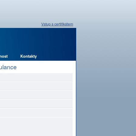
Vstup s certifikátem
nost
Kontakty
bulance