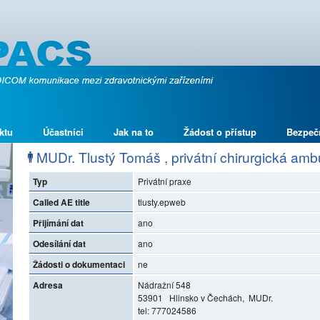
ktu
Účastníci
Jak na to
Žádost o přístup
Bezpeč
MUDr. Tlustý Tomáš , privátní chirurgická am
Typ
Privátní praxe
Called AE title
tlusty.epweb
Přijímání dat
ano
Odesílání dat
ano
Žádosti o dokumentaci
ne
Adresa
Nádražní 548
53901 Hlinsko v Čechách, MUDr.
tel: 777024586