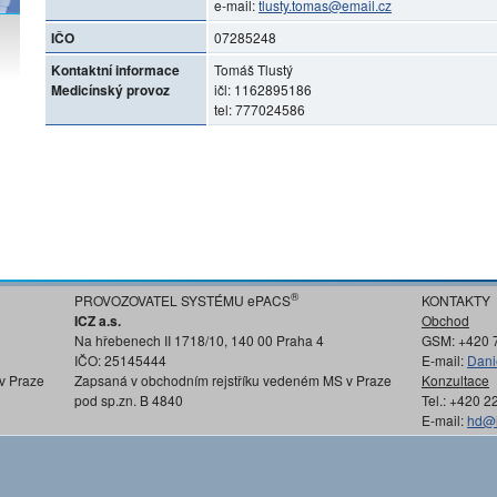
e-mail:
tlusty.tomas@email.cz
IČO
07285248
Kontaktní informace
Tomáš Tlustý
Medicínský provoz
ičl: 1162895186
tel: 777024586
®
PROVOZOVATEL SYSTÉMU ePACS
KONTAKTY
ICZ a.s.
Obchod
Na hřebenech II 1718/10, 140 00 Praha 4
GSM: +420 
IČO: 25145444
E-mail:
Dani
v Praze
Zapsaná v obchodním rejstříku vedeném MS v Praze
Konzultace
pod sp.zn. B 4840
Tel.: +420 
E-mail:
hd@i