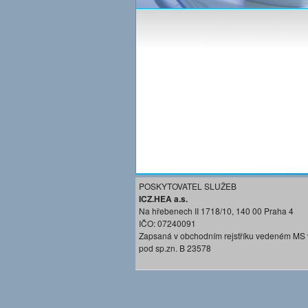
POSKYTOVATEL SLUŽEB
ICZ.HEA a.s.
Na hřebenech II 1718/10, 140 00 Praha 4
IČO: 07240091
Zapsaná v obchodním rejstříku vedeném MS 
pod sp.zn. B 23578