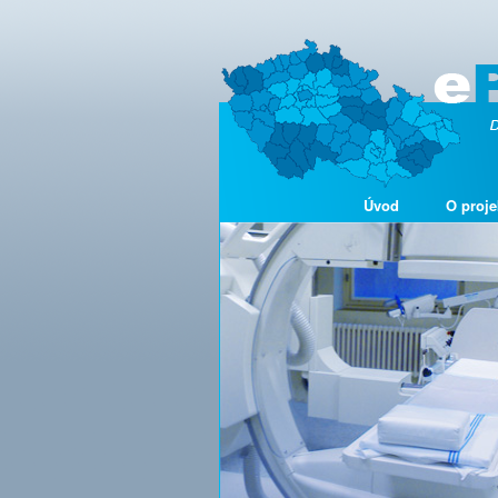
Úvod
O proje