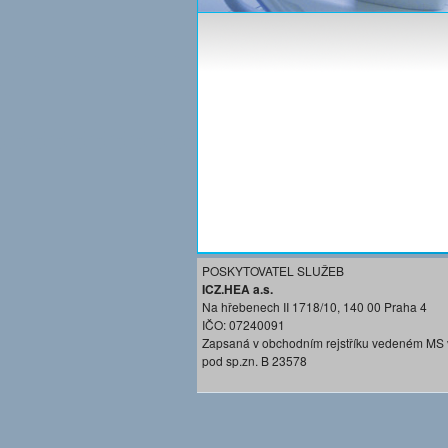
POSKYTOVATEL SLUŽEB
ICZ.HEA a.s.
Na hřebenech II 1718/10, 140 00 Praha 4
IČO: 07240091
Zapsaná v obchodním rejstříku vedeném MS 
pod sp.zn. B 23578