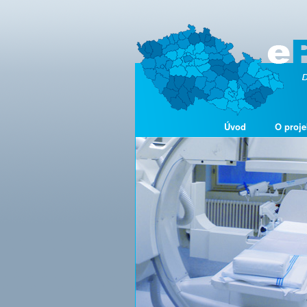
Úvod
O proje