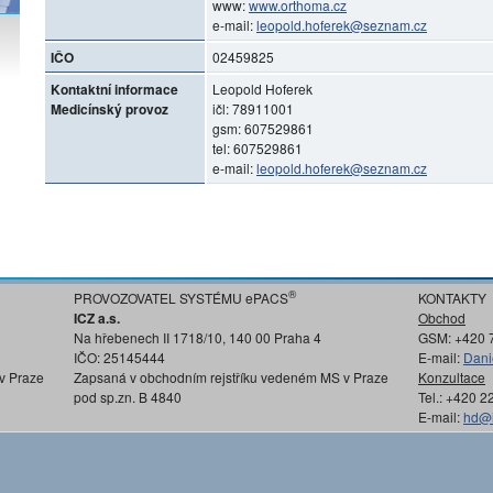
www:
www.orthoma.cz
e-mail:
leopold.hoferek@seznam.cz
IČO
02459825
Kontaktní informace
Leopold Hoferek
Medicínský provoz
ičl: 78911001
gsm: 607529861
tel: 607529861
e-mail:
leopold.hoferek@seznam.cz
®
PROVOZOVATEL SYSTÉMU ePACS
KONTAKTY
ICZ a.s.
Obchod
Na hřebenech II 1718/10, 140 00 Praha 4
GSM: +420 
IČO: 25145444
E-mail:
Dani
v Praze
Zapsaná v obchodním rejstříku vedeném MS v Praze
Konzultace
pod sp.zn. B 4840
Tel.: +420 
E-mail:
hd@i