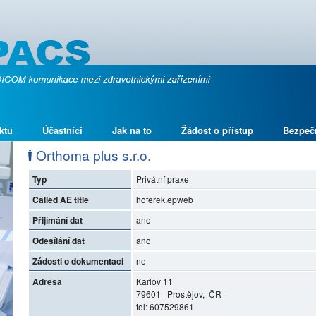
ktu
Účastníci
Jak na to
Žádost o přístup
Bezpeč
Orthoma plus s.r.o.
Typ
Privátní praxe
Called AE title
hoferek.epweb
Přijímání dat
ano
Odesílání dat
ano
Žádosti o dokumentaci
ne
Adresa
Karlov 11
79601 Prostějov, ČR
tel: 607529861