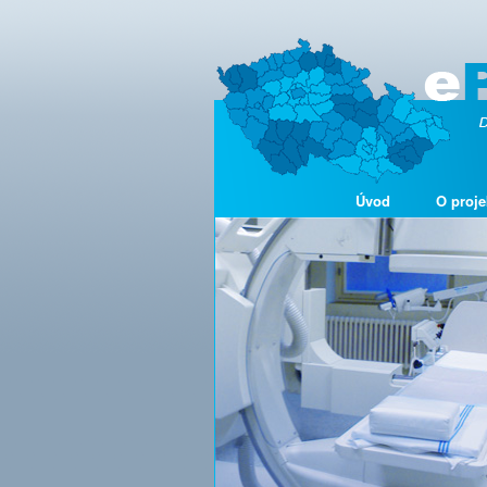
Úvod
O proje