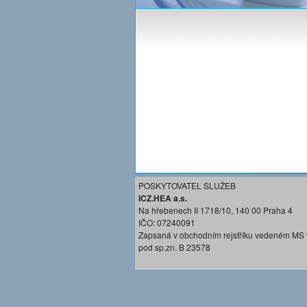
POSKYTOVATEL SLUŽEB
ICZ.HEA a.s.
Na hřebenech II 1718/10, 140 00 Praha 4
IČO: 07240091
Zapsaná v obchodním rejstříku vedeném MS 
pod sp.zn. B 23578