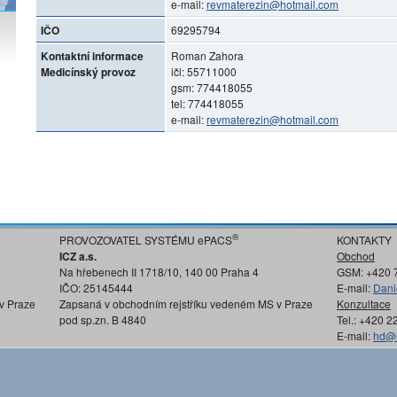
e-mail:
revmaterezin@hotmail.com
IČO
69295794
Kontaktní informace
Roman Zahora
Medicínský provoz
ičl: 55711000
gsm: 774418055
tel: 774418055
e-mail:
revmaterezin@hotmail.com
®
PROVOZOVATEL SYSTÉMU ePACS
KONTAKTY
ICZ a.s.
Obchod
Na hřebenech II 1718/10, 140 00 Praha 4
GSM: +420 
IČO: 25145444
E-mail:
Dani
v Praze
Zapsaná v obchodním rejstříku vedeném MS v Praze
Konzultace
pod sp.zn. B 4840
Tel.: +420 
E-mail:
hd@i