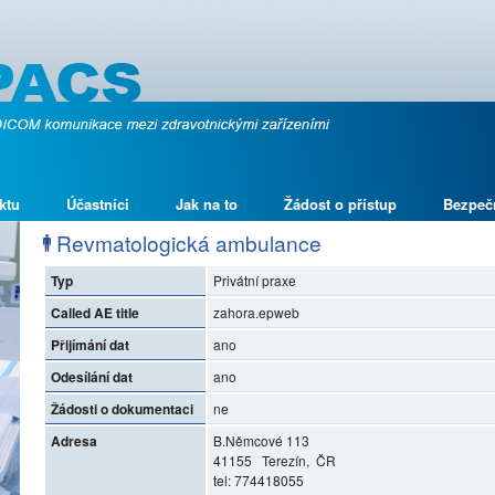
ktu
Účastníci
Jak na to
Žádost o přístup
Bezpeč
Revmatologická ambulance
Typ
Privátní praxe
Called AE title
zahora.epweb
Přijímání dat
ano
Odesílání dat
ano
Žádosti o dokumentaci
ne
Adresa
B.Němcové 113
41155 Terezín, ČR
tel: 774418055