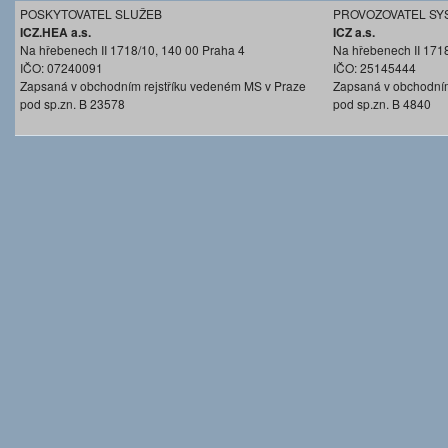
POSKYTOVATEL SLUŽEB
PROVOZOVATEL SY
ICZ.HEA a.s.
ICZ a.s.
Na hřebenech II 1718/10, 140 00 Praha 4
Na hřebenech II 171
IČO: 07240091
IČO: 25145444
Zapsaná v obchodním rejstříku vedeném MS v Praze
Zapsaná v obchodním
pod sp.zn. B 23578
pod sp.zn. B 4840