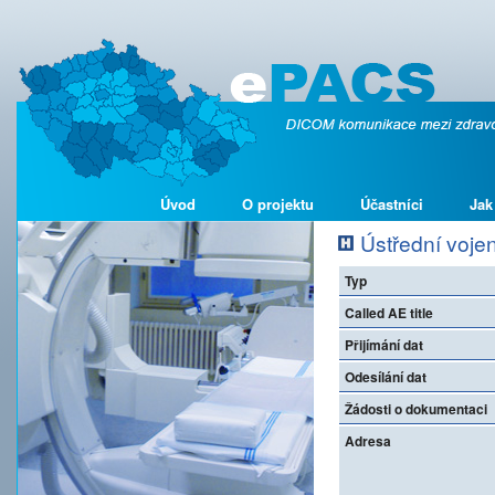
Úvod
O projektu
Účastníci
Jak
Ústřední voje
Typ
Called AE title
Přijímání dat
Odesílání dat
Žádosti o dokumentaci
Adresa