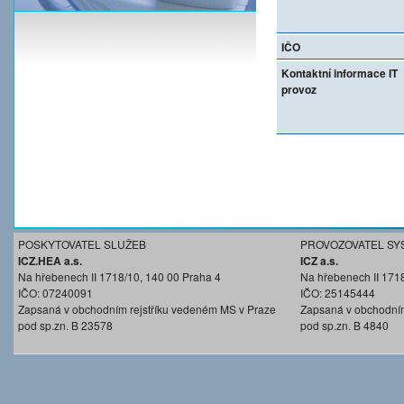
IČO
Kontaktní informace IT
provoz
POSKYTOVATEL SLUŽEB
PROVOZOVATEL SY
ICZ.HEA a.s.
ICZ a.s.
Na hřebenech II 1718/10, 140 00 Praha 4
Na hřebenech II 171
IČO: 07240091
IČO: 25145444
Zapsaná v obchodním rejstříku vedeném MS v Praze
Zapsaná v obchodním
pod sp.zn. B 23578
pod sp.zn. B 4840