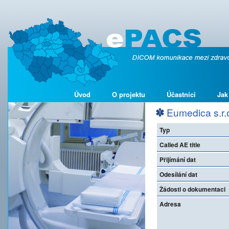
Úvod
O projektu
Účastníci
Jak
Eumedica s.r.
Typ
Called AE title
Přijímání dat
Odesílání dat
Žádosti o dokumentaci
Adresa