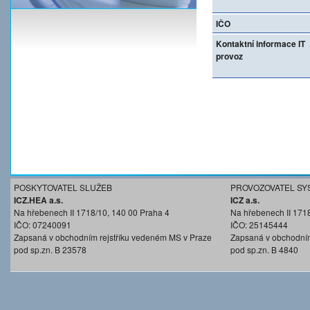
IČO
Kontaktní informace IT
provoz
POSKYTOVATEL SLUŽEB
PROVOZOVATEL SY
ICZ.HEA a.s.
ICZ a.s.
Na hřebenech II 1718/10, 140 00 Praha 4
Na hřebenech II 171
IČO: 07240091
IČO: 25145444
Zapsaná v obchodním rejstříku vedeném MS v Praze
Zapsaná v obchodním
pod sp.zn. B 23578
pod sp.zn. B 4840