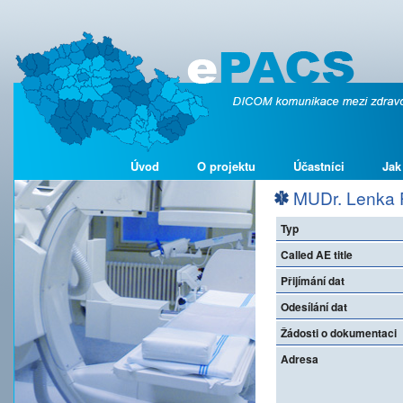
Úvod
O projektu
Účastníci
Jak
MUDr. Lenka 
Typ
Called AE title
Přijímání dat
Odesílání dat
Žádosti o dokumentaci
Adresa