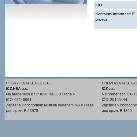
IČO
Kontaktní informace IT
provoz
POSKYTOVATEL SLUŽEB
PROVOZOVATEL SY
ICZ.HEA a.s.
ICZ a.s.
Na hřebenech II 1718/10, 140 00 Praha 4
Na hřebenech II 171
IČO: 07240091
IČO: 25145444
Zapsaná v obchodním rejstříku vedeném MS v Praze
Zapsaná v obchodním
pod sp.zn. B 23578
pod sp.zn. B 4840