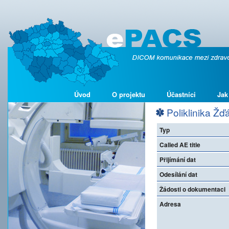
Úvod
O projektu
Účastníci
Jak
Poliklinika Ž
Typ
Called AE title
Přijímání dat
Odesílání dat
Žádosti o dokumentaci
Adresa