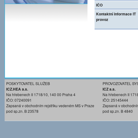
IČO
Kontaktní informace IT
provoz
POSKYTOVATEL SLUŽEB
PROVOZOVATEL SY
ICZ.HEA a.s.
ICZ a.s.
Na hřebenech II 1718/10, 140 00 Praha 4
Na hřebenech II 171
IČO: 07240091
IČO: 25145444
Zapsaná v obchodním rejstříku vedeném MS v Praze
Zapsaná v obchodním
pod sp.zn. B 23578
pod sp.zn. B 4840