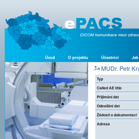
Úvod
O projektu
Účastníci
Jak
MUDr. Petr Kra
Typ
Called AE title
Přijímání dat
Odesílání dat
Žádosti o dokumentaci
Adresa