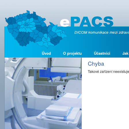
Úvod
O projektu
Účastníci
Jak
Chyba
Takové zařízení neexistuj