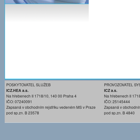
POSKYTOVATEL SLUŽEB
PROVOZOVATEL SY
ICZ.HEA a.s.
ICZ a.s.
Na hřebenech II 1718/10, 140 00 Praha 4
Na hřebenech II 171
IČO: 07240091
IČO: 25145444
Zapsaná v obchodním rejstříku vedeném MS v Praze
Zapsaná v obchodním
pod sp.zn. B 23578
pod sp.zn. B 4840