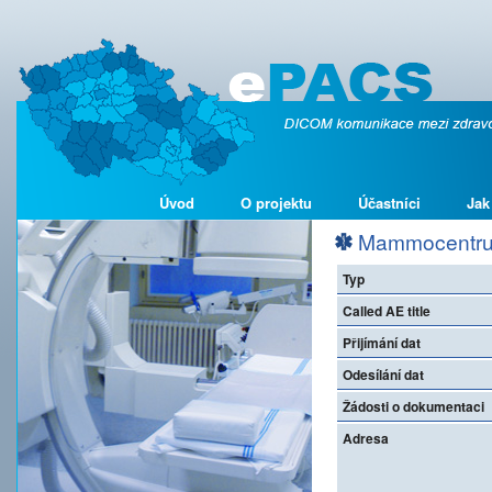
Úvod
O projektu
Účastníci
Jak
Mammocentrum 
Typ
Called AE title
Přijímání dat
Odesílání dat
Žádosti o dokumentaci
Adresa