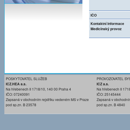
IČO
Kontaktní informace
Medicínský provoz
POSKYTOVATEL SLUŽEB
PROVOZOVATEL SY
ICZ.HEA a.s.
ICZ a.s.
Na hřebenech II 1718/10, 140 00 Praha 4
Na hřebenech II 171
IČO: 07240091
IČO: 25145444
Zapsaná v obchodním rejstříku vedeném MS v Praze
Zapsaná v obchodním
pod sp.zn. B 23578
pod sp.zn. B 4840