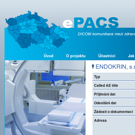
Úvod
O projektu
Účastníci
Jak
ENDOKRIN, s.r
Typ
Called AE title
Přijímání dat
Odesílání dat
Žádosti o dokumentaci
Adresa