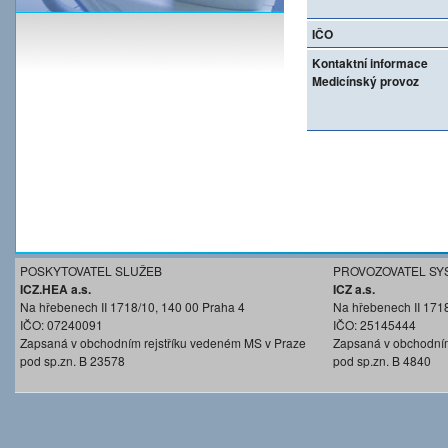
IČO
Kontaktní informace
Medicínský provoz
POSKYTOVATEL SLUŽEB
PROVOZOVATEL SY
ICZ.HEA a.s.
ICZ a.s.
Na hřebenech II 1718/10, 140 00 Praha 4
Na hřebenech II 171
IČO: 07240091
IČO: 25145444
Zapsaná v obchodním rejstříku vedeném MS v Praze
Zapsaná v obchodním
pod sp.zn. B 23578
pod sp.zn. B 4840