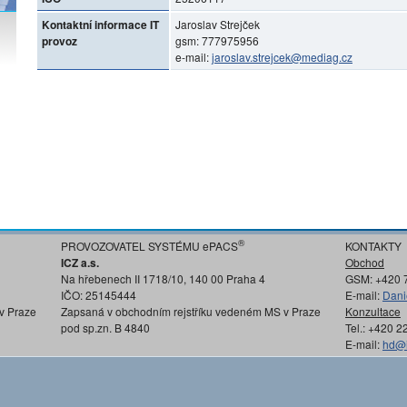
Kontaktní informace IT
Jaroslav Strejček
provoz
gsm: 777975956
e-mail:
jaroslav.strejcek@mediag.cz
®
PROVOZOVATEL SYSTÉMU ePACS
KONTAKTY
ICZ a.s.
Obchod
Na hřebenech II 1718/10, 140 00 Praha 4
GSM: +420 
IČO: 25145444
E-mail:
Dani
v Praze
Zapsaná v obchodním rejstříku vedeném MS v Praze
Konzultace
pod sp.zn. B 4840
Tel.: +420 
E-mail:
hd@i