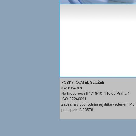
POSKYTOVATEL SLUŽEB
ICZ.HEA a.s.
Na hřebenech II 1718/10, 140 00 Praha 4
IČO: 07240091
Zapsaná v obchodním rejstříku vedeném MS 
pod sp.zn. B 23578