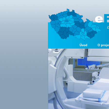
Úvod
O proje