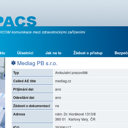
ktu
Účastníci
Jak na to
Žádost o přístup
Bezpeč
Mediag PB s.r.o.
Typ
Ambulatní pracoviště
Called AE title
mediag.cz
Přijímání dat
ano
Odesílání dat
ano
Žádosti o dokumentaci
ne
Adresa
nám. Dr. Horákové 1313/8
360 01 Karlovy Vary, ČR
IČO
25206117