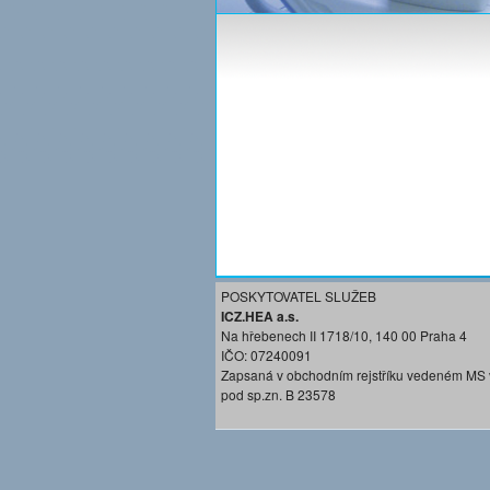
POSKYTOVATEL SLUŽEB
ICZ.HEA a.s.
Na hřebenech II 1718/10, 140 00 Praha 4
IČO: 07240091
Zapsaná v obchodním rejstříku vedeném MS 
pod sp.zn. B 23578