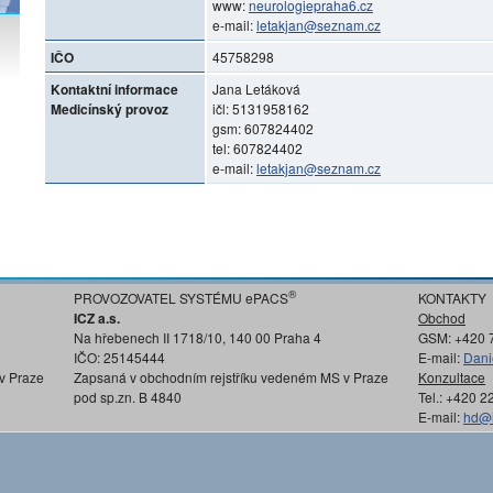
www:
neurologiepraha6.cz
e-mail:
letakjan@seznam.cz
IČO
45758298
Kontaktní informace
Jana Letáková
Medicínský provoz
ičl: 5131958162
gsm: 607824402
tel: 607824402
e-mail:
letakjan@seznam.cz
®
PROVOZOVATEL SYSTÉMU ePACS
KONTAKTY
ICZ a.s.
Obchod
Na hřebenech II 1718/10, 140 00 Praha 4
GSM: +420 
IČO: 25145444
E-mail:
Dani
v Praze
Zapsaná v obchodním rejstříku vedeném MS v Praze
Konzultace
pod sp.zn. B 4840
Tel.: +420 
E-mail:
hd@i