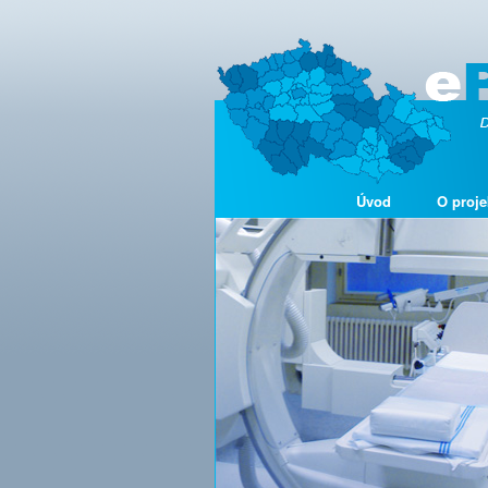
Úvod
O proje