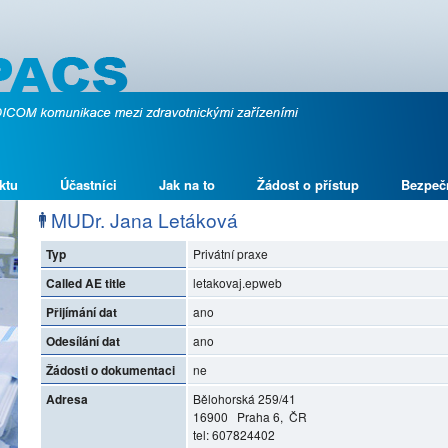
ktu
Účastníci
Jak na to
Žádost o přístup
Bezpeč
MUDr. Jana Letáková
Typ
Privátní praxe
Called AE title
letakovaj.epweb
Přijímání dat
ano
Odesílání dat
ano
Žádosti o dokumentaci
ne
Adresa
Bělohorská 259/41
16900 Praha 6, ČR
tel: 607824402