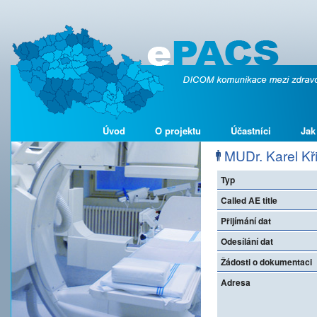
Úvod
O projektu
Účastníci
Jak
MUDr. Karel Kř
Typ
Called AE title
Přijímání dat
Odesílání dat
Žádosti o dokumentaci
Adresa