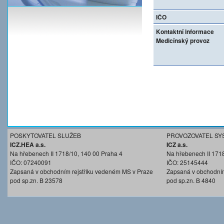
IČO
Kontaktní informace
Medicínský provoz
POSKYTOVATEL SLUŽEB
PROVOZOVATEL SY
ICZ.HEA a.s.
ICZ a.s.
Na hřebenech II 1718/10, 140 00 Praha 4
Na hřebenech II 171
IČO: 07240091
IČO: 25145444
Zapsaná v obchodním rejstříku vedeném MS v Praze
Zapsaná v obchodním
pod sp.zn. B 23578
pod sp.zn. B 4840