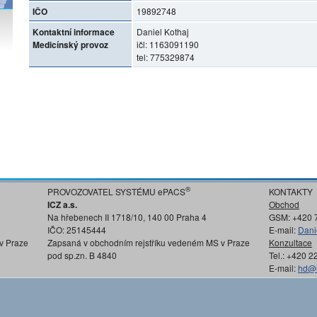
IČO
19892748
Kontaktní informace
Daniel Kothaj
Medicínský provoz
ičl: 1163091190
tel: 775329874
®
PROVOZOVATEL SYSTÉMU ePACS
KONTAKTY
ICZ a.s.
Obchod
Na hřebenech II 1718/10, 140 00 Praha 4
GSM: +420 
IČO: 25145444
E-mail:
Dani
v Praze
Zapsaná v obchodním rejstříku vedeném MS v Praze
Konzultace
pod sp.zn. B 4840
Tel.: +420 
E-mail:
hd@i