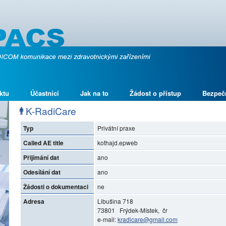
ktu
Účastníci
Jak na to
Žádost o přístup
Bezpeč
K-RadiCare
Typ
Privátní praxe
Called AE title
kothajd.epweb
Přijímání dat
ano
Odesílání dat
ano
Žádosti o dokumentaci
ne
Adresa
Libušina 718
73801 Frýdek-Místek, čr
e-mail:
kradicare@gmail.com