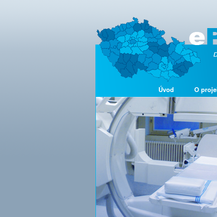
Úvod
O proje