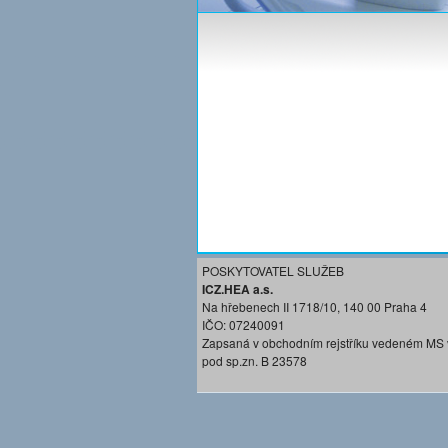
POSKYTOVATEL SLUŽEB
ICZ.HEA a.s.
Na hřebenech II 1718/10, 140 00 Praha 4
IČO: 07240091
Zapsaná v obchodním rejstříku vedeném MS 
pod sp.zn. B 23578