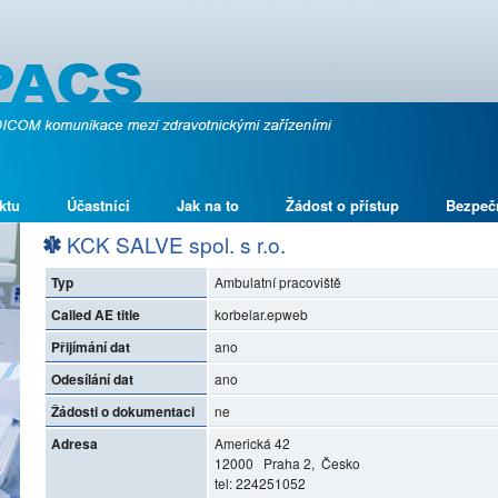
ktu
Účastníci
Jak na to
Žádost o přístup
Bezpeč
KCK SALVE spol. s r.o.
Typ
Ambulatní pracoviště
Called AE title
korbelar.epweb
Přijímání dat
ano
Odesílání dat
ano
Žádosti o dokumentaci
ne
Adresa
Americká 42
12000 Praha 2, Česko
tel: 224251052