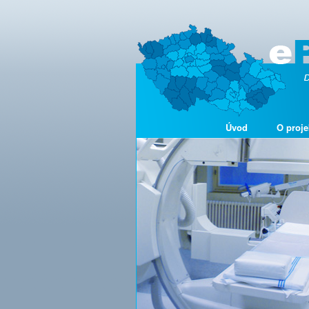
Úvod
O proje