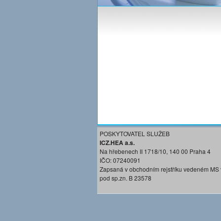
POSKYTOVATEL SLUŽEB
ICZ.HEA a.s.
Na hřebenech II 1718/10, 140 00 Praha 4
IČO: 07240091
Zapsaná v obchodním rejstříku vedeném MS 
pod sp.zn. B 23578