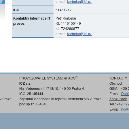
e-mail:
korbelar@ibi.cz
IČO
61461717
Kontaktní informace IT
Petr Korbelář
provoz
ičl: 1116100149
tel: 724280877
e-mail:
korbelar@ibi.cz
®
PROVOZOVATEL SYSTÉMU ePACS
KONTAKTY
ICZ a.s.
Obchod
Na hřebenech II 1718/10, 140 00 Praha 4
GSM: +420 
IČO: 25145444
E-mail:
Dani
v Praze
Zapsaná v obchodním rejstříku vedeném MS v Praze
Konzultace
pod sp.zn. B 4840
Tel.: +420 
E-mail:
hd@i