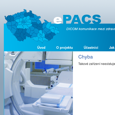
Úvod
O projektu
Účastníci
Jak
Chyba
Takové zařízení neexistuj