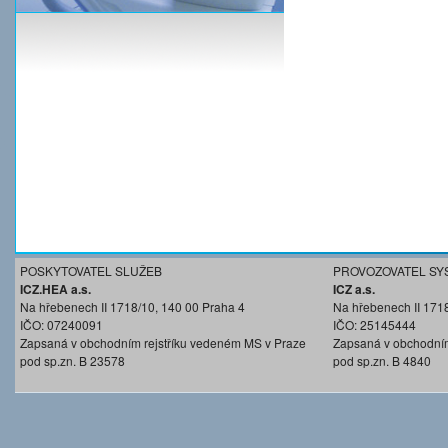
POSKYTOVATEL SLUŽEB
PROVOZOVATEL SY
ICZ.HEA a.s.
ICZ a.s.
Na hřebenech II 1718/10, 140 00 Praha 4
Na hřebenech II 171
IČO: 07240091
IČO: 25145444
Zapsaná v obchodním rejstříku vedeném MS v Praze
Zapsaná v obchodním
pod sp.zn. B 23578
pod sp.zn. B 4840