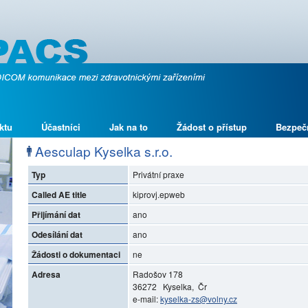
ktu
Účastníci
Jak na to
Žádost o přístup
Bezpeč
Aesculap Kyselka s.r.o.
Typ
Privátní praxe
Called AE title
kiprovj.epweb
Přijímání dat
ano
Odesílání dat
ano
Žádosti o dokumentaci
ne
Adresa
Radošov 178
36272 Kyselka, Čr
e-mail:
kyselka-zs@volny.cz