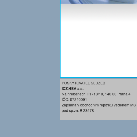
POSKYTOVATEL SLUŽEB
ICZ.HEA a.s.
Na hřebenech II 1718/10, 140 00 Praha 4
IČO: 07240091
Zapsaná v obchodním rejstříku vedeném MS 
pod sp.zn. B 23578