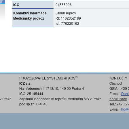
IČO
04555996
Kontaktní informace
Jakub Kiprov
Medicínský provoz
ičl: 1162352189
tel: 776220162
®
PROVOZOVATEL SYSTÉMU ePACS
KONTAKTY
ICZ a.s.
Obchod
Na hřebenech II 1718/10, 140 00 Praha 4
GSM: +420 
IČO: 25145444
E-mail:
Dani
v Praze
Zapsaná v obchodním rejstříku vedeném MS v Praze
Konzultace
pod sp.zn. B 4840
Tel.: +420 
E-mail:
hd@i