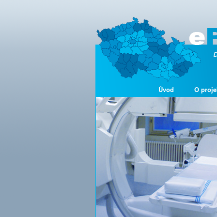
Úvod
O proje