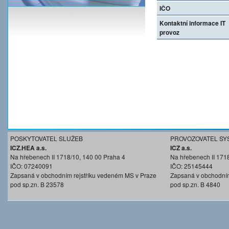
IČO
Kontaktní informace IT
provoz
POSKYTOVATEL SLUŽEB
PROVOZOVATEL SY
ICZ.HEA a.s.
ICZ a.s.
Na hřebenech II 1718/10, 140 00 Praha 4
Na hřebenech II 171
IČO: 07240091
IČO: 25145444
Zapsaná v obchodním rejstříku vedeném MS v Praze
Zapsaná v obchodním
pod sp.zn. B 23578
pod sp.zn. B 4840