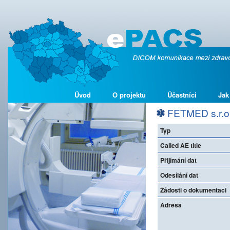
Úvod
O projektu
Účastníci
Jak
FETMED s.r.o
Typ
Called AE title
Přijímání dat
Odesílání dat
Žádosti o dokumentaci
Adresa