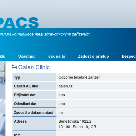
ktu
Účastníci
Jak na to
Žádost o přístup
Bezpeč
Galen Clinic
Typ
Odborné léčebné zařízení
Called AE title
galen.cz
Přijímání dat
ano
Odesílání dat
ano
Žádosti o dokumentaci
ne
Adresa
Benešovská 1922/2
101 00 Praha 10, ČR
IČO