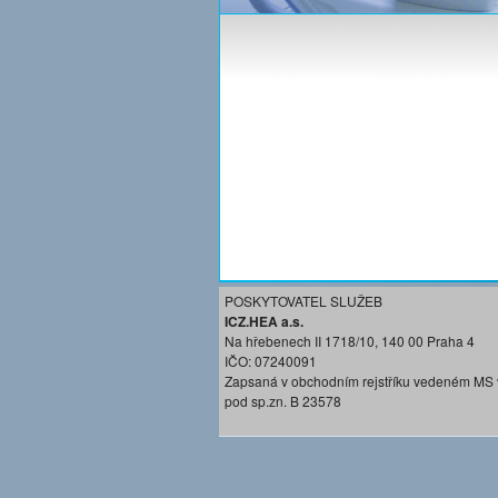
POSKYTOVATEL SLUŽEB
ICZ.HEA a.s.
Na hřebenech II 1718/10, 140 00 Praha 4
IČO: 07240091
Zapsaná v obchodním rejstříku vedeném MS 
pod sp.zn. B 23578