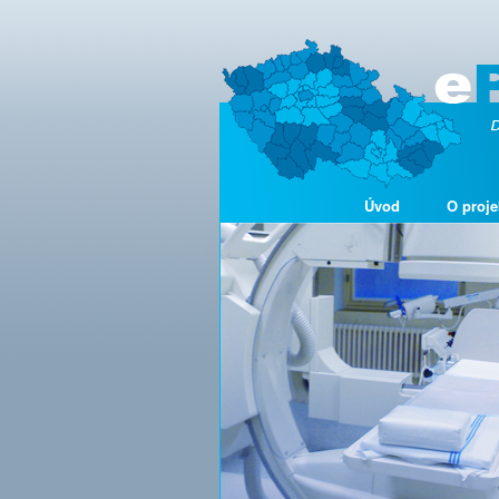
Úvod
O proje