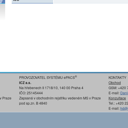
®
PROVOZOVATEL SYSTÉMU ePACS
KONTAKTY
ICZ a.s.
Obchod
Na hřebenech II 1718/10, 140 00 Praha 4
GSM: +420 
IČO: 25145444
E-mail:
Dani
v Praze
Zapsaná v obchodním rejstříku vedeném MS v Praze
Konzultace
pod sp.zn. B 4840
Tel.: +420 
E-mail:
hd@i