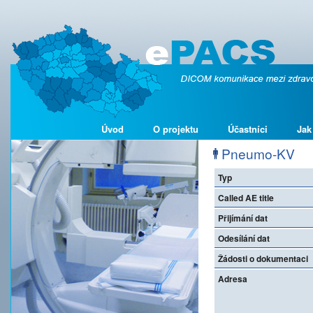
Úvod
O projektu
Účastníci
Jak
Pneumo-KV
Typ
Called AE title
Přijímání dat
Odesílání dat
Žádosti o dokumentaci
Adresa