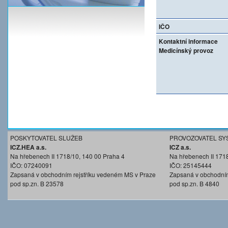
IČO
Kontaktní informace
Medicínský provoz
POSKYTOVATEL SLUŽEB
PROVOZOVATEL SY
ICZ.HEA a.s.
ICZ a.s.
Na hřebenech II 1718/10, 140 00 Praha 4
Na hřebenech II 171
IČO: 07240091
IČO: 25145444
Zapsaná v obchodním rejstříku vedeném MS v Praze
Zapsaná v obchodním
pod sp.zn. B 23578
pod sp.zn. B 4840