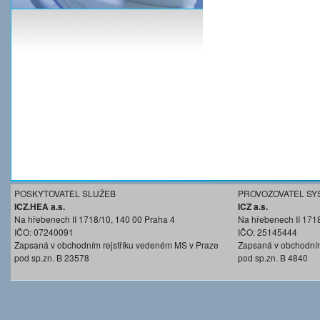
POSKYTOVATEL SLUŽEB
PROVOZOVATEL SY
ICZ.HEA a.s.
ICZ a.s.
Na hřebenech II 1718/10, 140 00 Praha 4
Na hřebenech II 171
IČO: 07240091
IČO: 25145444
Zapsaná v obchodním rejstříku vedeném MS v Praze
Zapsaná v obchodním
pod sp.zn. B 23578
pod sp.zn. B 4840