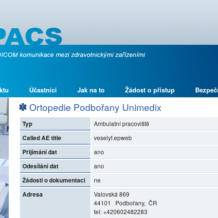
ktu
Účastníci
Jak na to
Žádost o přístup
Bezpeč
Ortopedie Podbořany Unimedix
Typ
Ambulatní pracoviště
Called AE title
veselyf.epweb
Přijímání dat
ano
Odesílání dat
ano
Žádosti o dokumentaci
ne
Adresa
Valovská 869
44101 Podbořany, ČR
tel: +420602482283