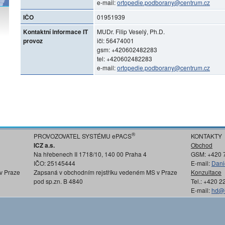
e-mail:
ortopedie.podborany@centrum.cz
IČO
01951939
Kontaktní informace IT
MUDr. Filip Veselý, Ph.D.
provoz
ičl: 56474001
gsm: +420602482283
tel: +420602482283
e-mail:
ortopedie.podborany@centrum.cz
®
PROVOZOVATEL SYSTÉMU ePACS
KONTAKTY
ICZ a.s.
Obchod
Na hřebenech II 1718/10, 140 00 Praha 4
GSM: +420 
IČO: 25145444
E-mail:
Dani
v Praze
Zapsaná v obchodním rejstříku vedeném MS v Praze
Konzultace
pod sp.zn. B 4840
Tel.: +420 
E-mail:
hd@i