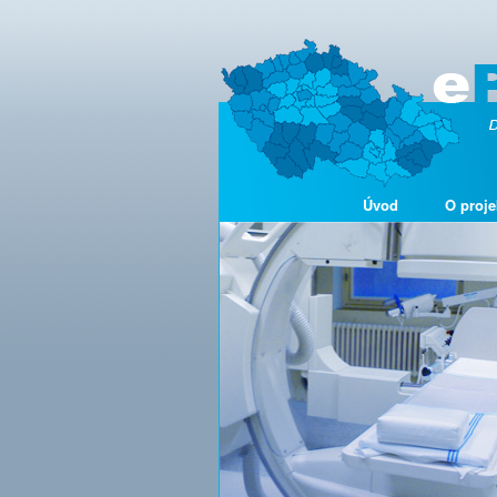
Úvod
O proje