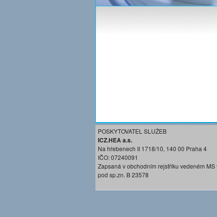
POSKYTOVATEL SLUŽEB
ICZ.HEA a.s.
Na hřebenech II 1718/10, 140 00 Praha 4
IČO: 07240091
Zapsaná v obchodním rejstříku vedeném MS 
pod sp.zn. B 23578