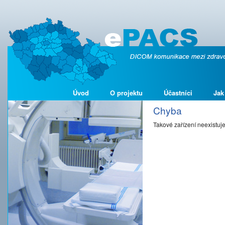
Úvod
O projektu
Účastníci
Jak
Chyba
Takové zařízení neexistuj