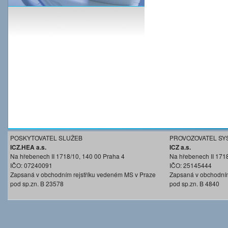
POSKYTOVATEL SLUŽEB
PROVOZOVATEL SY
ICZ.HEA a.s.
ICZ a.s.
Na hřebenech II 1718/10, 140 00 Praha 4
Na hřebenech II 171
IČO: 07240091
IČO: 25145444
Zapsaná v obchodním rejstříku vedeném MS v Praze
Zapsaná v obchodním
pod sp.zn. B 23578
pod sp.zn. B 4840