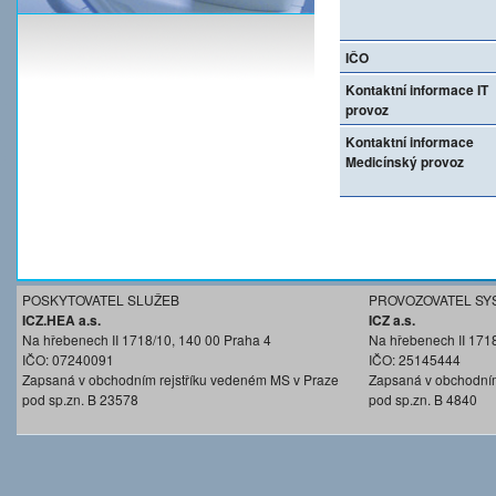
IČO
Kontaktní informace IT
provoz
Kontaktní informace
Medicínský provoz
POSKYTOVATEL SLUŽEB
PROVOZOVATEL SY
ICZ.HEA a.s.
ICZ a.s.
Na hřebenech II 1718/10, 140 00 Praha 4
Na hřebenech II 171
IČO: 07240091
IČO: 25145444
Zapsaná v obchodním rejstříku vedeném MS v Praze
Zapsaná v obchodním
pod sp.zn. B 23578
pod sp.zn. B 4840