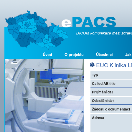
Úvod
O projektu
Účastníci
Jak
EUC Klinika Li
Typ
Called AE title
Přijímání dat
Odesílání dat
Žádosti o dokumentaci
Adresa