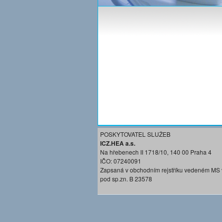
POSKYTOVATEL SLUŽEB
ICZ.HEA a.s.
Na hřebenech II 1718/10, 140 00 Praha 4
IČO: 07240091
Zapsaná v obchodním rejstříku vedeném MS 
pod sp.zn. B 23578