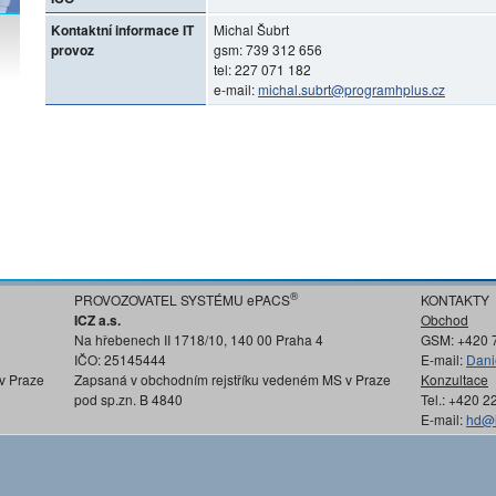
Kontaktní informace IT
Michal Šubrt
provoz
gsm: 739 312 656
tel: 227 071 182
e-mail:
michal.subrt@programhplus.cz
®
PROVOZOVATEL SYSTÉMU ePACS
KONTAKTY
ICZ a.s.
Obchod
Na hřebenech II 1718/10, 140 00 Praha 4
GSM: +420 
IČO: 25145444
E-mail:
Dani
v Praze
Zapsaná v obchodním rejstříku vedeném MS v Praze
Konzultace
pod sp.zn. B 4840
Tel.: +420 
E-mail:
hd@i