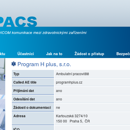
ktu
Účastníci
Jak na to
Žádost o přístup
Bezpeč
Program H plus, s.r.o.
Typ
Ambulatní pracoviště
Called AE title
programhplus.cz
Přijímání dat
ano
Odesílání dat
ano
Žádosti o dokumentaci
ne
Adresa
Kartouzská 3274/10
150 00 Praha 5, ČR
IČO