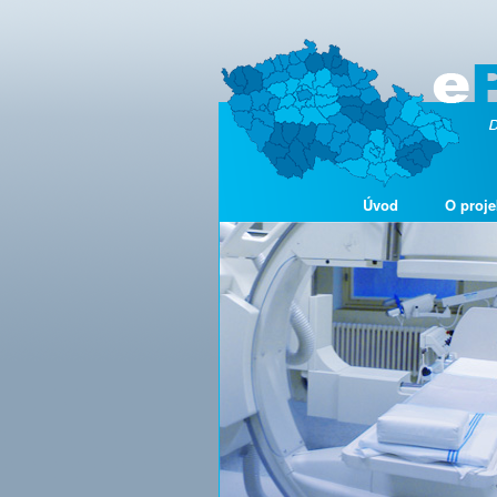
Úvod
O proje