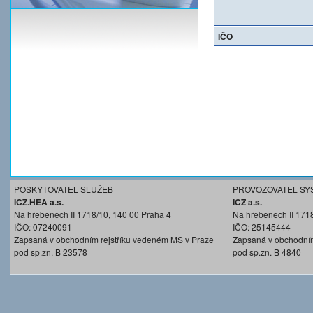
IČO
POSKYTOVATEL SLUŽEB
PROVOZOVATEL SY
ICZ.HEA a.s.
ICZ a.s.
Na hřebenech II 1718/10, 140 00 Praha 4
Na hřebenech II 171
IČO: 07240091
IČO: 25145444
Zapsaná v obchodním rejstříku vedeném MS v Praze
Zapsaná v obchodním
pod sp.zn. B 23578
pod sp.zn. B 4840