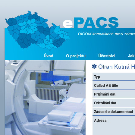
Úvod
O projektu
Účastníci
Jak
Otran Kutná Ho
Typ
Called AE title
Přijímání dat
Odesílání dat
Žádosti o dokumentaci
Adresa